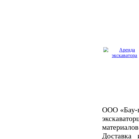
ООО «Бау-п
экскават
материало
Доставка 