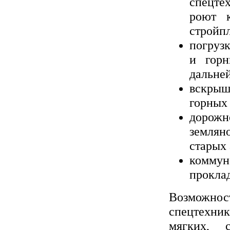
спецте
роют 
стройп
погруз
и горн
дальне
вскрыш
горных
дорожн
землян
старых
комму
прокла
Возможност
спецтехни
мягких, 