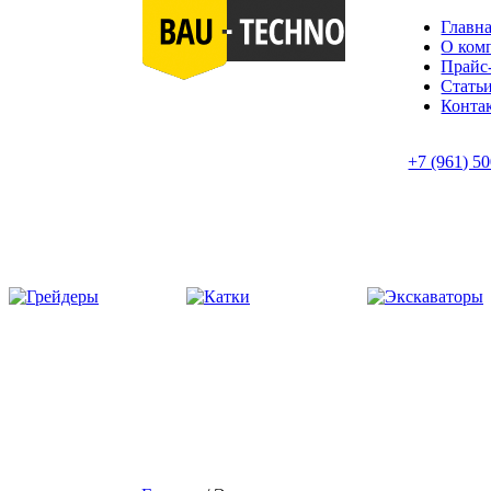
Главн
О ком
Прайс
Стать
Конта
+7 (961) 5