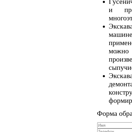
Гусени
и про
многоэт
Экскав
машине 
примен
можно
произв
сыпучие
Экска
демонт
констр
формир
Форма обра