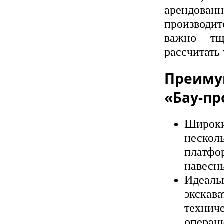
арендов
производи
важно тщ
рассчитать
Преиму
«Бау-п
Широки
неско
платф
навесн
Идеаль
экскав
технич
операц