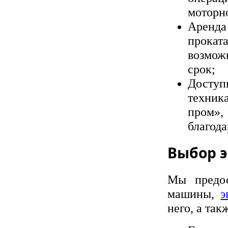
моторно
Аренда
прокат
возмож
срок;
Доступ
техник
пром»,
благода
Выбор э
Мы предос
машины,
э
него, а та