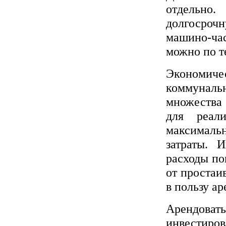
отдельно
долгосрочн
машино-ча
можно по т
Экономичес
коммунал
множества 
для реал
максималь
затраты. 
расходы по
от простаи
в пользу а
Арендовать
инвестир