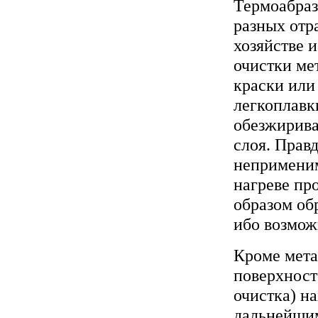
Термоабраз
разных отр
хозяйстве 
очистки ме
краски или
легкоплавк
обезжирива
слоя. Правд
неприменим
нагреве пр
образом об
ибо возмож
Кроме мета
поверхност
очистка) н
дальнейшим