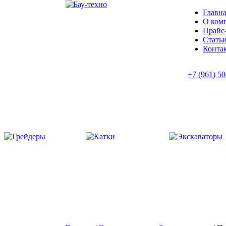
Главн
О ком
Прайс
Стать
Конта
+7 (961) 5