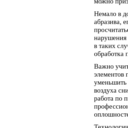
можно приз
Немало в д
абразива, е
просчитать
нарушения 
в таких слу
обработка 
Важно учи
элементов 
уменьшить 
воздуха сн
работа по 
профессион
оплошносте
Технологич