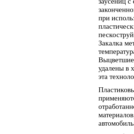
заусениц с
законченно
при исполь
пластическ
пескоструй
Закалка ме
температур
Выцветшие 
удалены в 
эта технол
Пластиковы
применяютс
отработанн
материалов
автомобиль