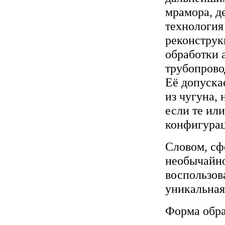
мрамора, де
технология
реконструк
обработки 
трубопрово
Её допуска
из чугуна,
если те ил
конфигурац
Словом, сф
необычайно
воспользов
уникальная
Форма обра