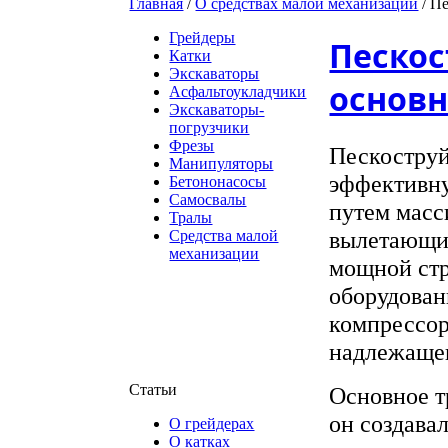
Главная
/
О средствах малой механизации
/
Пе
Грейдеры
Пескос
Катки
Экскаваторы
основ
Асфальтоукладчики
Экскаваторы-
погрузчики
Фрезы
Пескоструй
Манипуляторы
эффективну
Бетононасосы
Самосвалы
путем масс
Тралы
вылетающим
Средства малой
механизации
мощной стр
оборудован
компрессор
надлежащег
Статьи
Основное т
он создава
О грейдерах
О катках