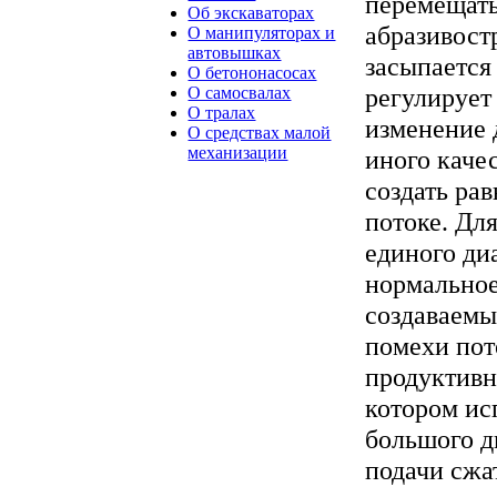
перемещать
Об экскаваторах
абразивост
О манипуляторах и
автовышках
засыпается
О бетононасосах
регулирует
О самосвалах
О тралах
изменение 
О средствах малой
механизации
иного каче
создать ра
потоке. Дл
единого ди
нормальное
создаваемы
помехи пот
продуктивн
котором ис
большого д
подачи сжа