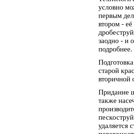
условно мо
первым дел
втором - её
дробеструй
заодно - и
подробнее.
Подготовка
старой кра
вторичной 
Придание ш
также насе
производит
пескоструй
удаляется с
поверхност