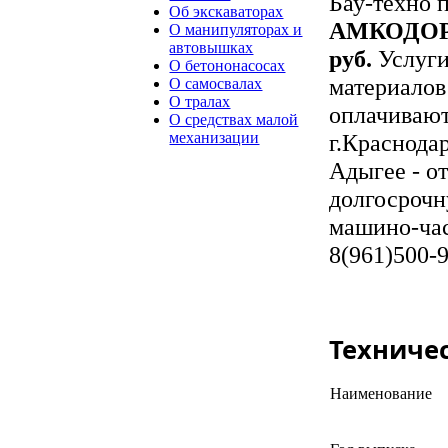
Бау-техно 
Об экскаваторах
АМКОДОР
О манипуляторах и
автовышках
руб.
Услуги
О бетононасосах
материалов
О самосвалах
О тралах
оплачивают
О средствах малой
г.Краснодар
механизации
Адыгее - о
долгосрочну
машино-час
8(961)500-9
Техниче
Наименование