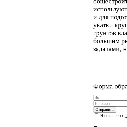
общестроит
используют
и для подг
укатки кру
грунтов вл
большим ре
задачами, н
Форма обра
Я согласен с