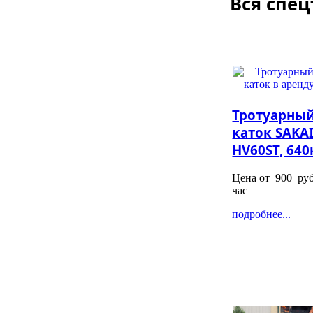
Вся спец
Тротуарны
каток SAKA
HV60ST, 640
Цена от
900
руб
час
подробнее...