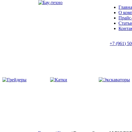
Главн
О ком
Прайс
Стать
Конта
+7 (961) 5