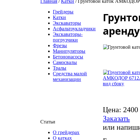
Главная
/
Катки
/
Грунтовой каток АМКОДОР 
Грейдеры
Грунто
Катки
Экскаваторы
аренду
Асфальтоукладчики
Экскаваторы-
погрузчики
Фрезы
Манипуляторы
Бетононасосы
Самосвалы
Тралы
Средства малой
механизации
Цена: 2400
Заказать
Статьи
или напиш
О грейдерах
О катках