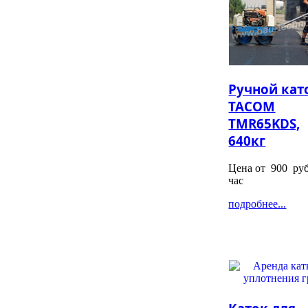
Ручной кат
TACOM
TMR65KDS,
640кг
Цена от
900
руб
час
подробнее...