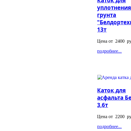
Каток для
уплотнени
грунта
"Белдортех
13т
Цена от
2400
ру
подробнее...
Каток для
асфальта Бе
3,6т
Цена от
2200
ру
подробнее...